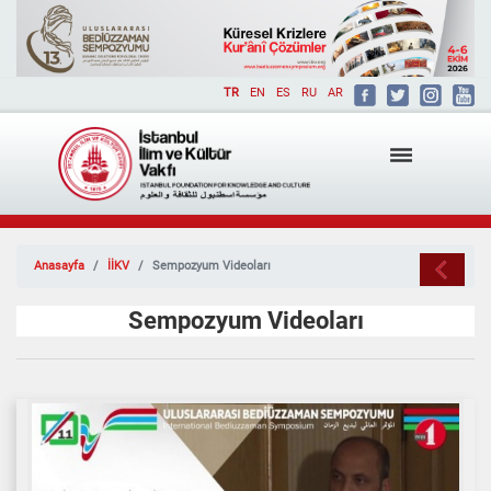
TR
EN
ES
RU
AR
Anasayfa
İİKV
Sempozyum Videoları
Sempozyum Videoları