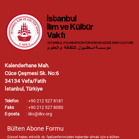
Kalenderhane Mah.
Cüce Çeşmesi Sk. No:6
34134 Vefa/Fatih
İstanbul, Türkiye
Telefon
:
+90 212 527 8181
Faks
:
+90 212 527 8080
E-posta
:
iikv@iikv.org
Bülten Abone Formu
Güncel haber, etkinlik vb. faaliyetlerimizden haberdar olmak için e bülten